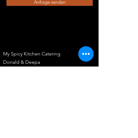
Anfrage senden
My Spicy Kitchen Catering
Donald & Deepa
Dorfstrasse 184
5077 Elfingen
info@myspicykitchen.ch
Tel:
078 244 99 47
Lust auf mehr? Dann schaut
mal rein.